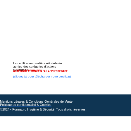
La certification qualité a été délivrée
au titre des catégories d'actions
suivantes :
ACTIONS DE FORMATION
ACTIONS DE FORMATION PAR APPRENTISSAGE
(cliquez
ici
pour télécharger notre certificat)
Mentions Légales & Conditions Générales de Vente
Politique de confidentialité & Cookies
©2024 - Formapro Hygiène & Sécurité. Tous droits réservés.