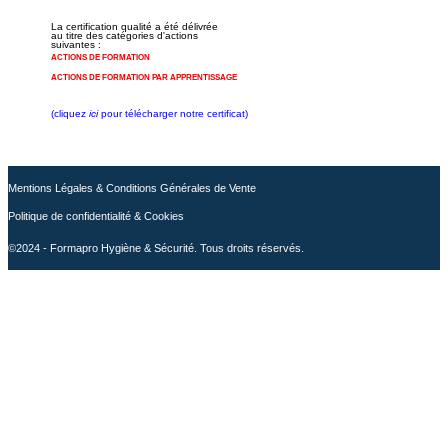
La certification qualité a été délivrée
au titre des catégories d'actions
suivantes :
ACTIONS DE FORMATION
ACTIONS DE FORMATION PAR APPRENTISSAGE
(cliquez
ici
pour télécharger notre certificat)
Mentions Légales & Conditions Générales de Vente
Politique de confidentialité & Cookies
©2024 - Formapro Hygiène & Sécurité. Tous droits réservés.