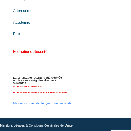
Alternance
Académie
Plus
Formations Sécurité
La certification qualité a été délivrée
au titre des catégories d'actions
suivantes :
ACTIONS DE FORMATION
ACTIONS DE FORMATION PAR APPRENTISSAGE
(cliquez
ici
pour télécharger notre certificat)
Mentions Légales & Conditions Générales de Vente