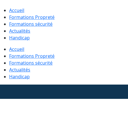
Skip
to
Accueil
content
Formations Propreté
Formations sécurité
Actualités
Handicap
Accueil
Formations Propreté
Formations sécurité
Actualités
Handicap
Retrouvez-nous sur LinkedIn !