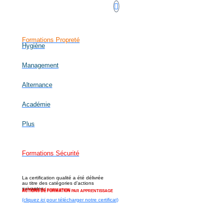
Formations Propreté
Hygiène
Management
Alternance
Académie
Plus
Formations Sécurité
La certification qualité a été délivrée
au titre des catégories d'actions
suivantes :
ACTIONS DE FORMATION
ACTIONS DE FORMATION PAR APPRENTISSAGE
(cliquez
ici
pour télécharger notre certificat)