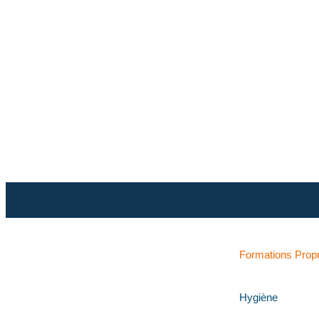
Formations Prop
Hygiène
Retrouvez-nous sur LinkedIn !