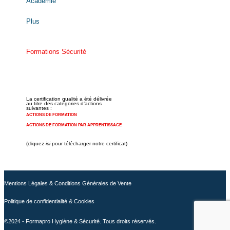
Académie
Plus
Formations Sécurité
La certification qualité a été délivrée
au titre des catégories d'actions
suivantes :
ACTIONS DE FORMATION
ACTIONS DE FORMATION PAR APPRENTISSAGE
(cliquez
ici
pour télécharger notre certificat)
Mentions Légales & Conditions Générales de Vente
Politique de confidentialité & Cookies
©2024 - Formapro Hygiène & Sécurité. Tous droits réservés.